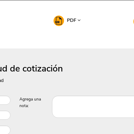
PDF
ud de cotización
ad
Agrega una
nota: