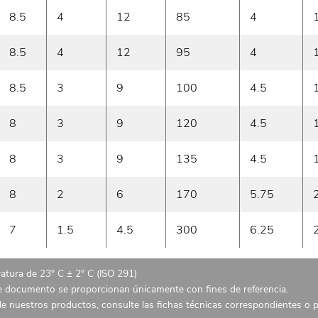
8.5
4
12
85
4
8.5
4
12
95
4
8.5
3
9
100
4.5
8
3
9
120
4.5
8
3
9
135
4.5
8
2
6
170
5.75
7
1.5
4.5
300
6.25
atura de 23° C ± 2° C (ISO 291)
te documento se proporcionan únicamente con fines de referencia.
 de nuestros productos, consulte las fichas técnicas correspondientes o