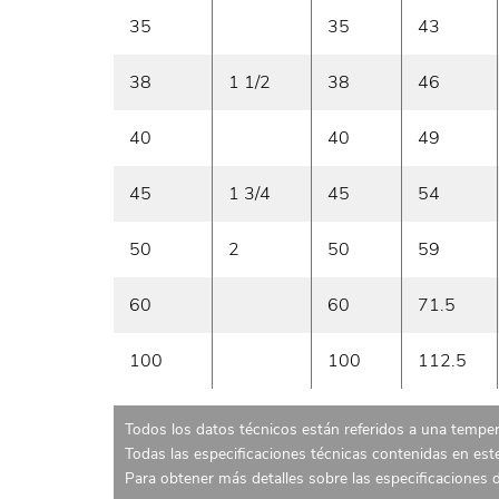
35
35
43
38
1 1/2
38
46
40
40
49
45
1 3/4
45
54
50
2
50
59
60
60
71.5
100
100
112.5
Todos los datos técnicos están referidos a una temper
Todas las especificaciones técnicas contenidas en es
Para obtener más detalles sobre las especificaciones