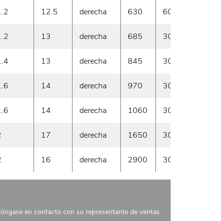
1.2
12.5
derecha
630
60
En 
1.2
13
derecha
685
30
En 
1.4
13
derecha
845
30
En 
1.6
14
derecha
970
30
En 
1.6
14
derecha
1060
30
En 
2
17
derecha
1650
30
En 
2
16
derecha
2900
30
En 
 póngase en contacto con su representante de ventas.