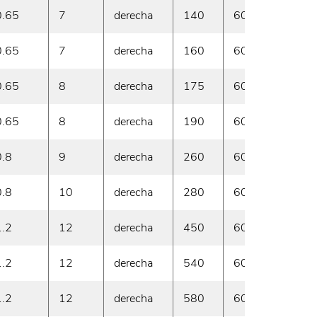
0.65
7
derecha
140
60
En 
0.65
7
derecha
160
60
En 
0.65
8
derecha
175
60
En 
0.65
8
derecha
190
60
En 
0.8
9
derecha
260
60
En 
0.8
10
derecha
280
60
En 
1.2
12
derecha
450
60
En 
1.2
12
derecha
540
60
En 
1.2
12
derecha
580
60
En 