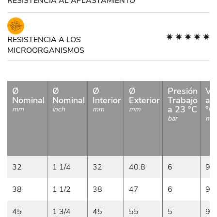
RESISTENCIA AL APLASTAMIENTO
RESISTENCIA A LOS
MICROORGANISMOS
Ø
Ø
Ø
Ø
Presión
Va
Nominal
Nominal
Interior
Exterior
Trabajo
a 
a 23 °C
°C
mm
inch
mm
mm
bar
m/
32
1 1/4
32
40.8
6
9
38
1 1/2
38
47
6
9
45
1 3/4
45
55
5
9