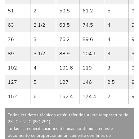
51
2
50.8
61.2
5
9
63
2 1/2
63.5
74.5
4
9
76
3
76.2
89.6
4
9
89
3 1/2
88.9
104.1
3
9
102
4
101.6
119
3
9
127
5
127
146
2.5
9
152
6
152.4
174.4
2
9
Todos los datos técnicos están referidos a una temperatura de
23° C ± 2° C (ISO 291)
Todas las especificaciones técnicas contenidas en este
documento se proporcionan únicamente con fines de