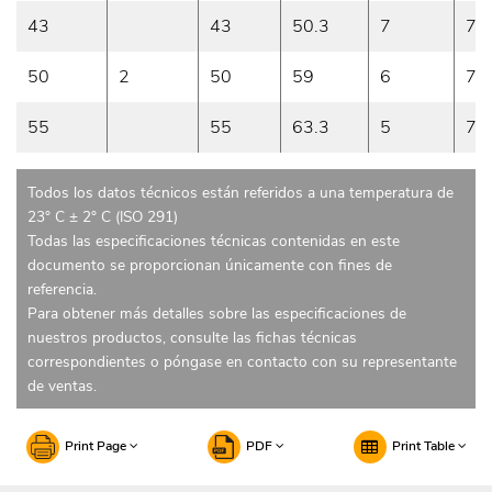
43
43
50.3
7
7
50
2
50
59
6
7
55
55
63.3
5
7
Todos los datos técnicos están referidos a una temperatura de
23° C ± 2° C (ISO 291)
Todas las especificaciones técnicas contenidas en este
documento se proporcionan únicamente con fines de
referencia.
Para obtener más detalles sobre las especificaciones de
nuestros productos, consulte las fichas técnicas
correspondientes o póngase en contacto con su representante
de ventas.
Print Page
PDF
Print Table