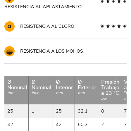
RESISTENCIA AL APLASTAMIENTO
RESISTENCIA AL CLORO
RESISTENCIA A LOS MOHOS
Ø
Ø
Ø
Ø
Presión
Va
Nominal
Nominal
Interior
Exterior
Trabajo
a 
a 23 °C
°C
mm
inch
mm
mm
bar
m/
25
1
25
32.1
8
7
42
42
50.3
7
7