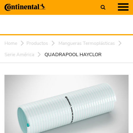
Home
Productos
Mangueras Termoplásticas
Serie América
QUADRAPOOL HAYCLOR