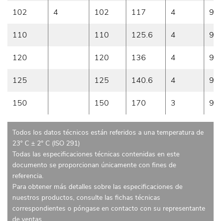
102
4
102
117
4
9
110
110
125.6
4
9
120
120
136
4
9
125
125
140.6
4
9
150
150
170
3
9
Todos los datos técnicos están referidos a una temperatura de
23° C ± 2° C (ISO 291)
Todas las especificaciones técnicas contenidas en este
documento se proporcionan únicamente con fines de
referencia.
Para obtener más detalles sobre las especificaciones de
nuestros productos, consulte las fichas técnicas
correspondientes o póngase en contacto con su representante
de ventas.