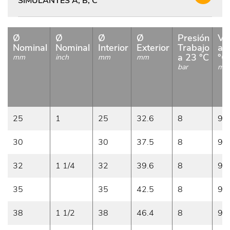
SIMULANTES A, B, C
Ø
Ø
Ø
Ø
Presión
Va
Nominal
Nominal
Interior
Exterior
Trabajo
a 
a 23 °C
°C
mm
inch
mm
mm
bar
m/
25
1
25
32.6
8
9
30
30
37.5
8
9
32
1 1/4
32
39.6
8
9
35
35
42.5
8
9
38
1 1/2
38
46.4
8
9