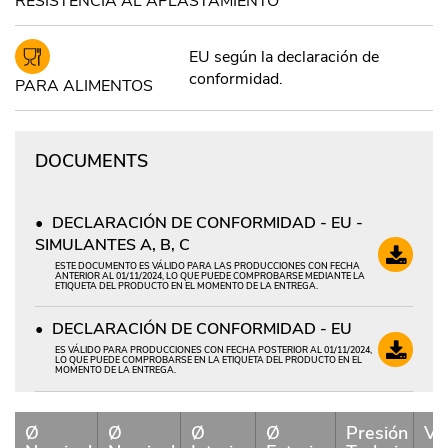
RESISTENCIA AL APLASTAMIENTO
EU según la declaración de
conformidad.
PARA ALIMENTOS
DOCUMENTS
DECLARACIÓN DE CONFORMIDAD - EU -
SIMULANTES A, B, C
ESTE DOCUMENTO ES VÁLIDO PARA LAS PRODUCCIONES CON FECHA
ANTERIOR AL 01/11/2024, LO QUE PUEDE COMPROBARSE MEDIANTE LA
ETIQUETA DEL PRODUCTO EN EL MOMENTO DE LA ENTREGA.
DECLARACIÓN DE CONFORMIDAD - EU
ES VÁLIDO PARA PRODUCCIONES CON FECHA POSTERIOR AL 01/11/2024,
LO QUE PUEDE COMPROBARSE EN LA ETIQUETA DEL PRODUCTO EN EL
MOMENTO DE LA ENTREGA.
Ø
Ø
Ø
Ø
Presión
Va