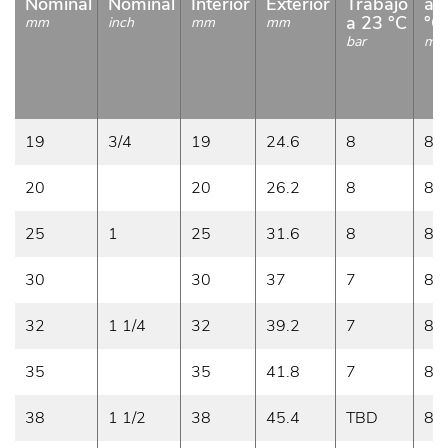
Nominal
Nominal
Interior
Exterior
Trabajo
a 
a 23 °C
°C
mm
inch
mm
mm
bar
m/
19
3/4
19
24.6
8
8
20
20
26.2
8
8
25
1
25
31.6
8
8
30
30
37
7
8
32
1 1/4
32
39.2
7
8
35
35
41.8
7
8
38
1 1/2
38
45.4
TBD
8