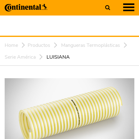
Home
Productos
Mangueras Termoplásticas
Serie América
LUISIANA