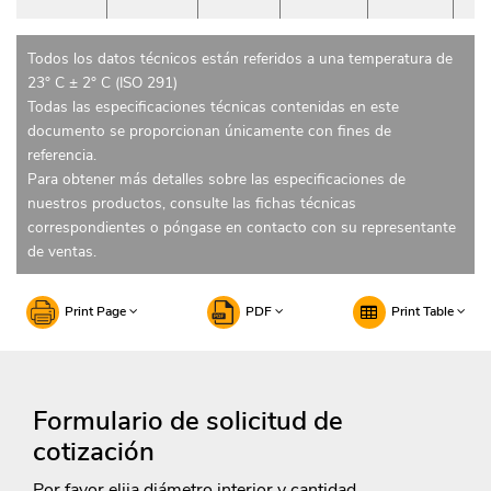
Todos los datos técnicos están referidos a una temperatura de
23° C ± 2° C (ISO 291)
Todas las especificaciones técnicas contenidas en este
documento se proporcionan únicamente con fines de
referencia.
Para obtener más detalles sobre las especificaciones de
nuestros productos, consulte las fichas técnicas
correspondientes o póngase en contacto con su representante
de ventas.
Print Page
PDF
Print Table
Formulario de solicitud de
cotización
Por favor elija diámetro interior y cantidad