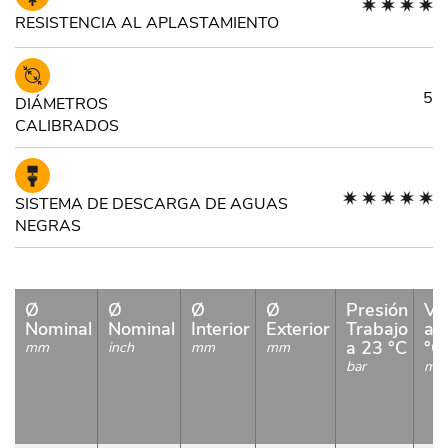
RESISTENCIA AL APLASTAMIENTO
5
DIÁMETROS
CALIBRADOS
SISTEMA DE DESCARGA DE AGUAS
NEGRAS
Ø
Ø
Ø
Ø
Presión
Va
Nominal
Nominal
Interior
Exterior
Trabajo
a 
a 23 °C
°C
mm
inch
mm
mm
bar
m/