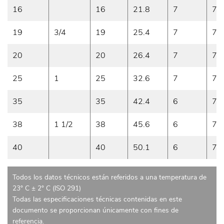
16
16
21.8
7
7
19
3/4
19
25.4
7
7
20
20
26.4
7
7
25
1
25
32.6
7
7
35
35
42.4
6
7
38
1 1/2
38
45.6
6
7
40
40
50.1
6
7
Todos los datos técnicos están referidos a una temperatura de
23° C ± 2° C (ISO 291)
Todas las especificaciones técnicas contenidas en este
documento se proporcionan únicamente con fines de
referencia.