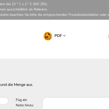
tur bei 23 ° C ± 2 ° C (ISO 291)
enen ausschließlich als Referenz.
odukte beachten Sie bitte die entsprechenden Produktdatenblätter oder w
PDF
 und die Menge aus.
Füg ein
Notiz hinzu: