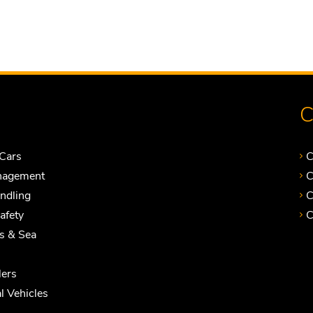
C
Cars
C
nagement
C
andling
C
Safety
C
ts & Sea
ers
 Vehicles