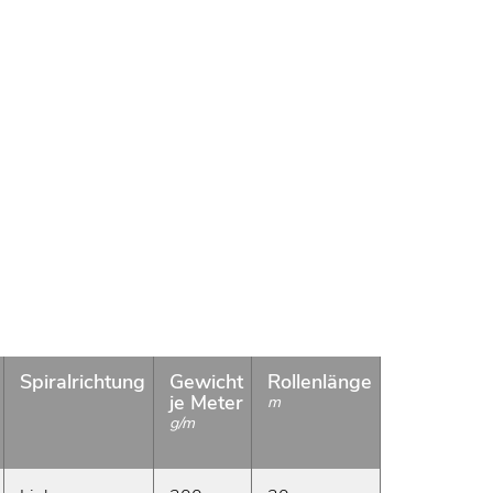
Spiralrichtung
Gewicht
Rollenlänge
Beschaffba
je Meter
m
g/m