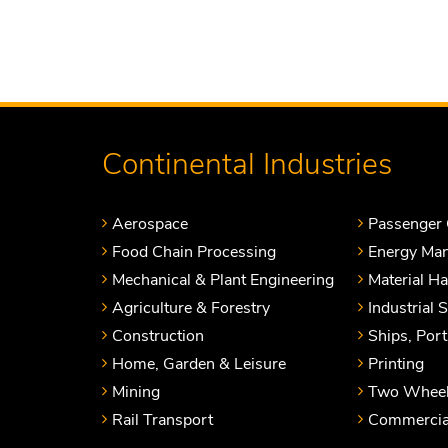
Continental Industries
Aerospace
Passenger 
Food Chain Processing
Energy Ma
Mechanical & Plant Engineering
Material H
Agriculture & Forestry
Industrial 
Construction
Ships, Por
Home, Garden & Leisure
Printing
Mining
Two Wheel
Rail Transport
Commercial