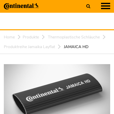
Home
Produkte
Thermoplastische Schläuche
Produktreihe Jamaika Layflat
JAMAICA HD