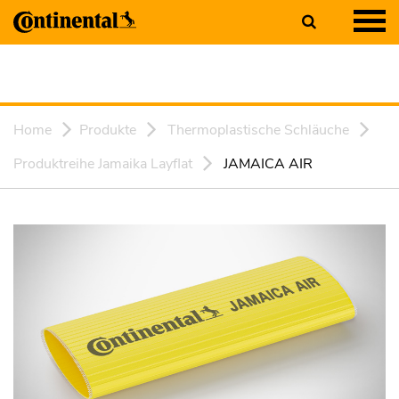
Home
Produkte
Thermoplastische Schläuche
Produktreihe Jamaika Layflat
JAMAICA AIR