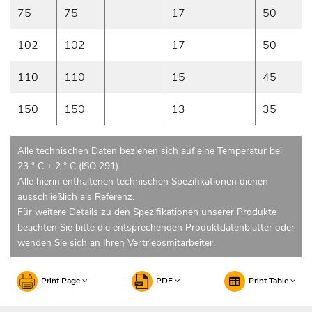
75
75
17
50
102
102
17
50
110
110
15
45
150
150
13
35
Alle technischen Daten beziehen sich auf eine Temperatur bei
23 ° C ± 2 ° C (ISO 291)
Alle hierin enthaltenen technischen Spezifikationen dienen
ausschließlich als Referenz.
Für weitere Details zu den Spezifikationen unserer Produkte
beachten Sie bitte die entsprechenden Produktdatenblätter oder
wenden Sie sich an Ihren Vertriebsmitarbeiter.
Print Page
PDF
Print Table