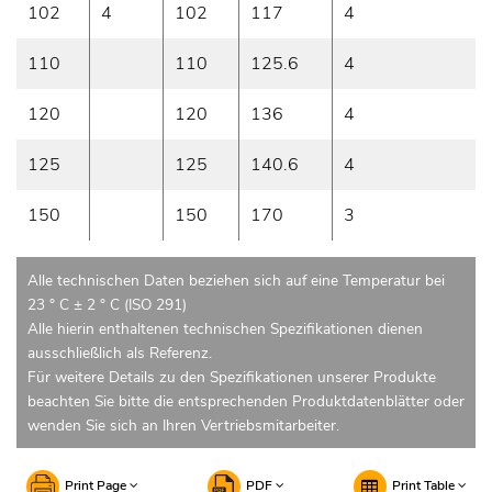
102
4
102
117
4
110
110
125.6
4
120
120
136
4
125
125
140.6
4
150
150
170
3
Alle technischen Daten beziehen sich auf eine Temperatur bei
23 ° C ± 2 ° C (ISO 291)
Alle hierin enthaltenen technischen Spezifikationen dienen
ausschließlich als Referenz.
Für weitere Details zu den Spezifikationen unserer Produkte
beachten Sie bitte die entsprechenden Produktdatenblätter oder
wenden Sie sich an Ihren Vertriebsmitarbeiter.
Print Page
PDF
Print Table