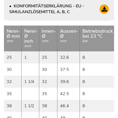
KONFORMITÄTSERKLÄRUNG - EU -
SIMULANZLÖSEMITTEL A, B, C
Nenn-
Nenn-
Innen-
Aussen-
Betriebsdruck
Ø mm
Ø
Ø
Ø
bei 23 °C
inch
mm
mm
mm
bar
inch
25
1
25
32.6
8
30
30
37.5
8
32
1 1/4
32
39.6
8
35
35
42.5
8
38
1 1/2
38
46.4
8