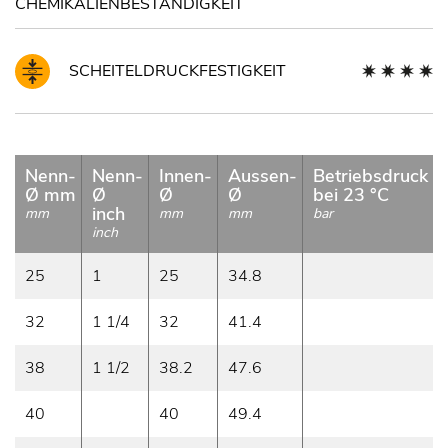
CHEMIKALIENBESTÄNDIGKEIT
SCHEITELDRUCKFESTIGKEIT
Nenn-
Nenn-
Innen-
Aussen-
Betriebsdruck
Ø mm
Ø
Ø
Ø
bei 23 °C
inch
mm
mm
mm
bar
inch
25
1
25
34.8
32
1 1/4
32
41.4
38
1 1/2
38.2
47.6
40
40
49.4