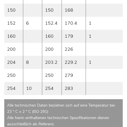
150
150
168
152
6
152.4
170.4
1
160
160
179
1
200
200
226
204
8
203.2
229.2
1
250
250
279
254
10
254
283
Alle technischen Daten beziehen sich auf eine Temperatur bei
23 ° C ± 2 ° C (ISO 291)
Alle hierin enthaltenen technischen Spezifikationen dienen
ausschließlich als Referenz.