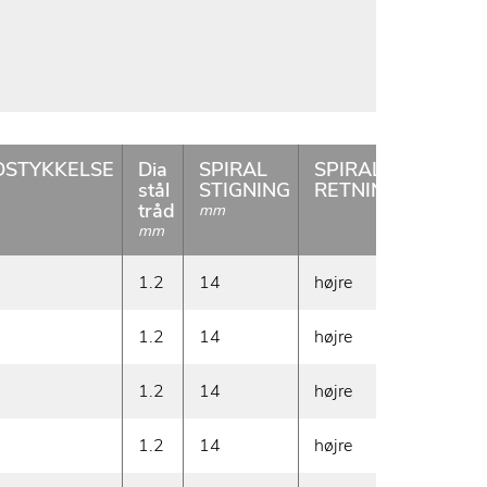
STYKKELSE
Dia
SPIRAL
SPIRAL
Vægt
stål
STIGNING
RETNING
g/m
tråd
mm
mm
1.2
14
højre
185
1.2
14
højre
225
1.2
14
højre
275
1.2
14
højre
300