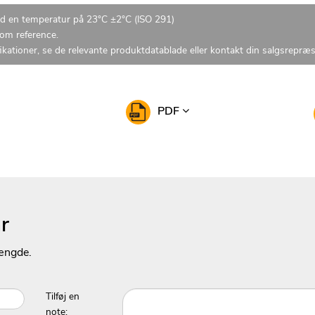
ed en temperatur på 23°C ±2°C (ISO 291)
som reference.
ikationer, se de relevante produktdatablade eller kontakt din salgsrepræ
PDF
r
ængde.
Tilføj en
note: