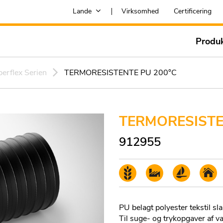
Lande
Virksomhed
Certificering
Produ
erflex Serien
TERMORESISTENTE PU 200°C
TERMORESISTE
912955
PU belagt polyester tekstil sl
Til suge- og trykopgaver af va