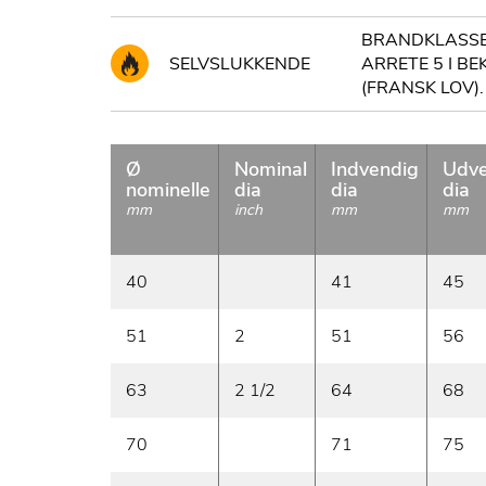
BRANDKLASSE 
SELVSLUKKENDE
ARRETE 5 I B
(FRANSK LOV).
Ø
Nominal
Indvendig
Udve
nominelle
dia
dia
dia
mm
inch
mm
mm
40
41
45
51
2
51
56
63
2 1/2
64
68
70
71
75