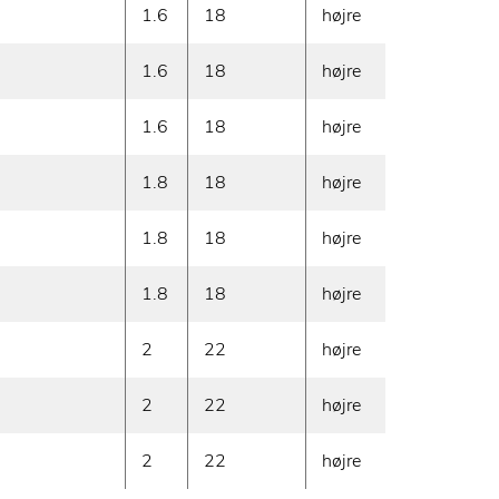
1.6
18
højre
780
1.6
18
højre
920
1.6
18
højre
1050
1.8
18
højre
1350
1.8
18
højre
1500
1.8
18
højre
1800
2
22
højre
1860
2
22
højre
2060
2
22
højre
2360