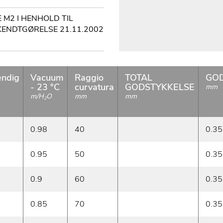
M2 I HENHOLD TIL
EKENDTGØRELSE 21.11.2002
ndig
Vacuum
Raggio
TOTAL
GOD
- 23 °C
curvatura
GODSTYKKELSE
mm
m/H
O
mm
mm
2
0.98
40
0.35
0.95
50
0.35
0.9
60
0.35
0.85
70
0.35