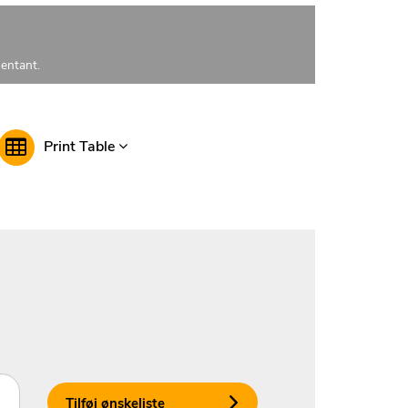
sentant.
Print Table
Tilføj ønskeliste