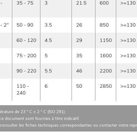
 -
35 - 75
3
21.5
600
>=130
 - 2"
50 - 90
3.5
26
850
>=130
60 - 120
4.5
29
1150
>=130
75 - 200
5
35
1600
>=130
90 - 220
5.5
46
2200
>=130
110 -
6
50
2850
>=130
240
rature de 23 ° C ± 2 ° C (ISO 291)
e document sont fournies à titre indicatif.
z consulter les fiches techniques correspondantes ou contacter votre re