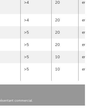
>4
20
en stock
>4
20
en stock
>5
20
en stock
>5
20
en stock
>5
10
en stock
>5
10
en stock
présentant commercial.