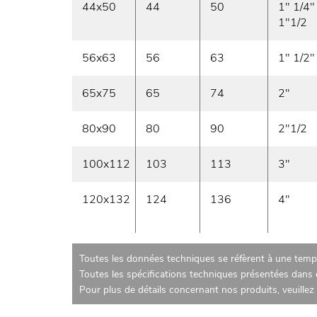
44x50
44
50
1" 1/4"
1"1/2
56x63
56
63
1" 1/2"
65x75
65
74
2"
80x90
80
90
2"1/2
100x112
103
113
3"
120x132
124
136
4"
Toutes les données techniques se réfèrent à une tempé
Toutes les spécifications techniques présentées dans c
Pour plus de détails concernant nos produits, veuille