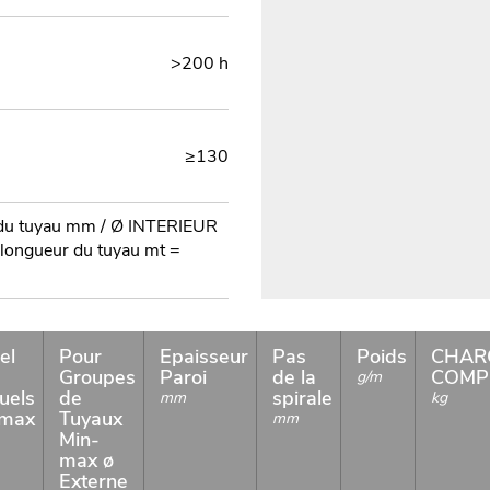
>200 h
≥130
du tuyau mm / Ø INTERIEUR
 longueur du tuyau mt =
el
Pour
Epaisseur
Pas
Poids
CHAR
Groupes
Paroi
de la
COMP
g/m
duels
de
spirale
mm
kg
-max
Tuyaux
mm
Min-
max ø
Externe