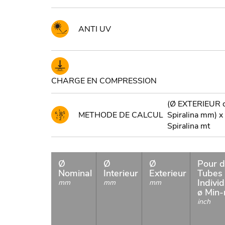
ANTI UV
CHARGE EN COMPRESSION
(Ø EXTERIEUR 
METHODE DE CALCUL
Spiralina mm) x
Spiralina mt
Ø
Ø
Ø
Pour d
Nominal
Interieur
Exterieur
Tubes
Indivi
mm
mm
mm
ø Min
inch