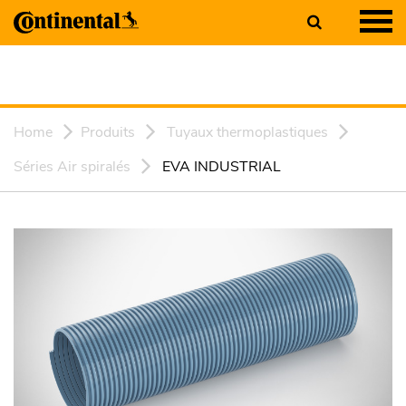
Home
Produits
Tuyaux thermoplastiques
Séries Air spiralés
EVA INDUSTRIAL