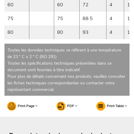
60
60
72
4
14
75
75
88.5
4
15
80
80
93
4
17
Toutes les données techniques se réfèrent à une température
de 23 ° C ± 2 ° C (ISO 291)
Toutes les spécifications techniques présentées dans ce
document sont fournies à titre indicatif.
Pour plus de détails concernant nos produits, veuillez consulter
les fiches techniques correspondantes ou contacter votre
représentant commercial.
Print Page
PDF
Print Table