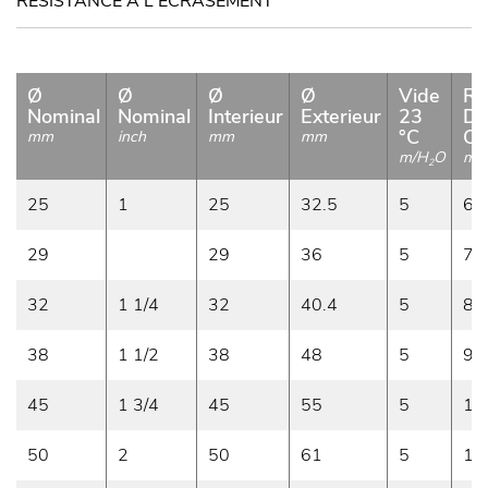
RÉSISTANCE A L'ECRASEMENT
Ø
Ø
Ø
Ø
Vide
Ra
Nominal
Nominal
Interieur
Exterieur
23
De
°C
Co
mm
inch
mm
mm
m/H
O
m
2
25
1
25
32.5
5
66
29
29
36
5
76
32
1 1/4
32
40.4
5
82
38
1 1/2
38
48
5
93
45
1 3/4
45
55
5
11
50
2
50
61
5
12