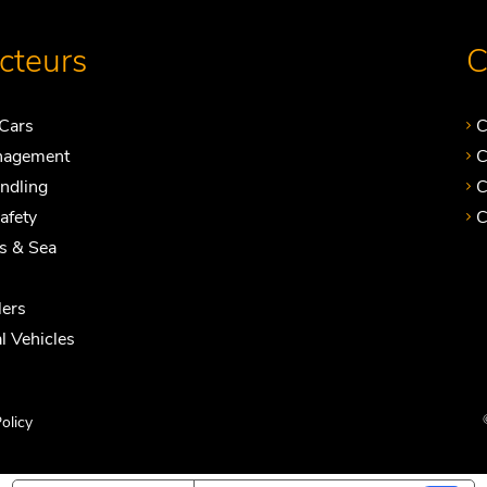
ecteurs
C
Cars
C
nagement
C
andling
C
Safety
C
ts & Sea
ers
 Vehicles
olicy