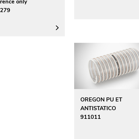
erence only
279
OREGON PU ET
ANTISTATICO
911011