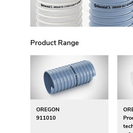
Product Range
OREGON
ORE
911010
Pro
tech