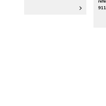
ref
911