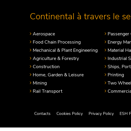
Continental à travers le s
Aerospace
Passenger 
Food Chain Processing
Energy Ma
Mechanical & Plant Engineering
Material H
Agriculture & Forestry
Industrial 
Construction
Ships, Por
Home, Garden & Leisure
Printing
Mining
Two Wheel
Rail Transport
Commercial
Contacts
Cookies Policy
Privacy Policy
ESH P