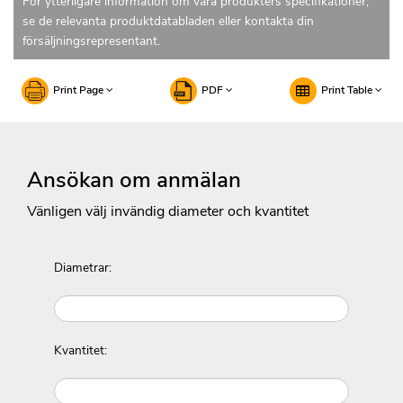
För ytterligare information om våra produkters specifikationer,
se de relevanta produktdatabladen eller kontakta din
försäljningsrepresentant.
Print Page
PDF
Print Table
Ansökan om anmälan
Vänligen välj invändig diameter och kvantitet
Diametrar:
Kvantitet: