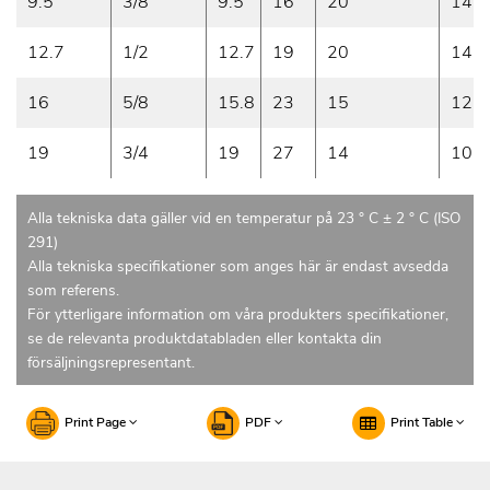
9.5
3/8
9.5
16
20
14
12.7
1/2
12.7
19
20
14
16
5/8
15.8
23
15
12
19
3/4
19
27
14
10
Alla tekniska data gäller vid en temperatur på 23 ° C ± 2 ° C (ISO
291)
Alla tekniska specifikationer som anges här är endast avsedda
som referens.
För ytterligare information om våra produkters specifikationer,
se de relevanta produktdatabladen eller kontakta din
försäljningsrepresentant.
Print Page
PDF
Print Table