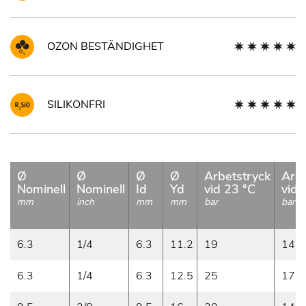
OZON BESTÄNDIGHET
SILIKONFRI
Ø
Ø
Ø
Ø
Arbetstryck
Arbe
Nominell
Nominell
Id
Yd
vid 23 °C
vid 
mm
inch
mm
mm
bar
bar
6.3
1/4
6.3
11.2
19
14
6.3
1/4
6.3
12.5
25
17