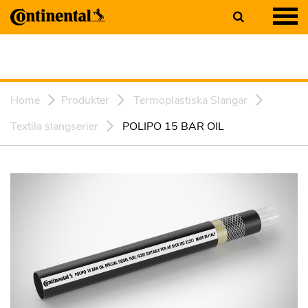
Home
Produkter
Termoplastiska Slangar
Textila slangserier
POLIPO 15 BAR OIL