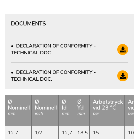
DOCUMENTS
DECLARATION OF CONFORMITY -
TECHNICAL DOC.
DECLARATION OF CONFORMITY -
TECHNICAL DOC.
Ø
Ø
Ø
Ø
Arbetstryck
Arbe
Nominell
Nominell
Id
Yd
vid 23 °C
vid 
mm
inch
mm
mm
bar
bar
12.7
1/2
12,7
18.5
15
10