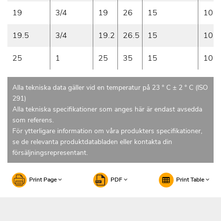
19
3/4
19
26
15
10
19.5
3/4
19.2
26.5
15
10
25
1
25
35
15
10
Alla tekniska data gäller vid en temperatur på 23 ° C ± 2 ° C (ISO
291)
Alla tekniska specifikationer som anges här är endast avsedda
som referens.
För ytterligare information om våra produkters specifikationer,
se de relevanta produktdatabladen eller kontakta din
försäljningsrepresentant.
Print Page
PDF
Print Table