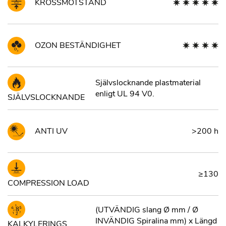
KROSSMOTSTÅND
OZON BESTÄNDIGHET
Självslocknande plastmaterial
enligt UL 94 V0.
SJÄLVSLOCKNANDE
ANTI UV
>200 h
≥130
COMPRESSION LOAD
(UTVÄNDIG slang Ø mm / Ø
INVÄNDIG Spiralina mm) x Längd
KALKYLERINGS