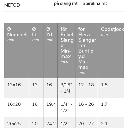
på slang mt = Spiralina mt
METOD
Ø
Ø
Ø
för
för
Godstjockl
Nominell
Id
Yd
Enkel
Flera
mm
Slang
Slangar
mm
mm
mm
ø
i en
Min-
Bunt ø
max
y.d
Min-
inch
max
mm
13x16
13
16
3/16"
12 - 18
1.5
- 1/4"
16x20
16
19.4
1/4" -
16 - 26
1.7
1/2"
20x25
20
24.2
1/2"
20 - 27
2.1