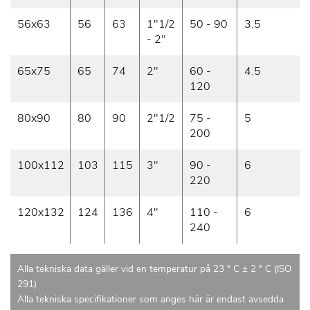
56x63
56
63
1"1/2
50 - 90
3.5
- 2"
65x75
65
74
2"
60 -
4.5
120
80x90
80
90
2"1/2
75 -
5
200
100x112
103
115
3"
90 -
6
220
120x132
124
136
4"
110 -
6
240
Alla tekniska data gäller vid en temperatur på 23 ° C ± 2 ° C (ISO
291)
Alla tekniska specifikationer som anges här är endast avsedda