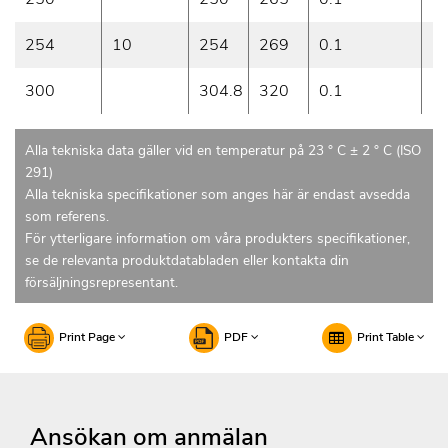
254
10
254
269
0.1
3
300
304.8
320
0.1
3
Alla tekniska data gäller vid en temperatur på 23 ° C ± 2 ° C (ISO
291)
Alla tekniska specifikationer som anges här är endast avsedda
som referens.
För ytterligare information om våra produkters specifikationer,
se de relevanta produktdatabladen eller kontakta din
försäljningsrepresentant.
Print Page
PDF
Print Table
Ansökan om anmälan