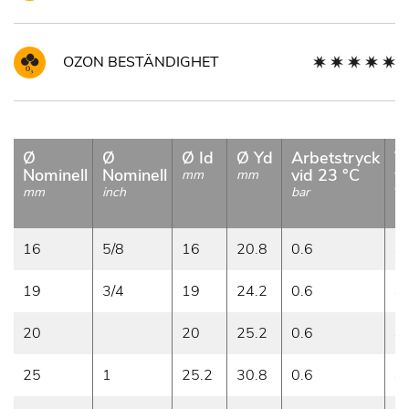
OZON BESTÄNDIGHET
Ø
Ø
Ø Id
Ø Yd
Arbetstryck
V
Nominell
Nominell
vid 23 °C
v
mm
mm
°
mm
inch
bar
m
16
5/8
16
20.8
0.6
4
19
3/4
19
24.2
0.6
4
20
20
25.2
0.6
4
25
1
25.2
30.8
0.6
4