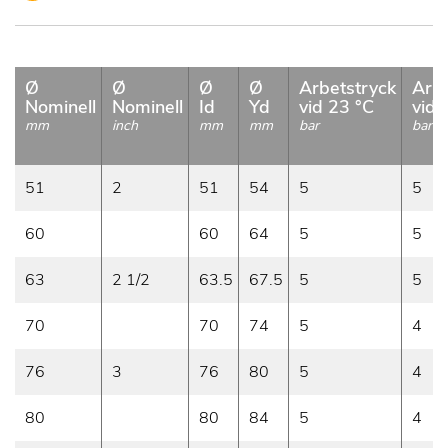
Ø
Ø
Ø
Ø
Arbetstryck
Arbe
Nominell
Nominell
Id
Yd
vid 23 °C
vid 
mm
inch
mm
mm
bar
bar
51
2
51
54
5
5
60
60
64
5
5
63
2 1/2
63.5
67.5
5
5
70
70
74
5
4
76
3
76
80
5
4
80
80
84
5
4