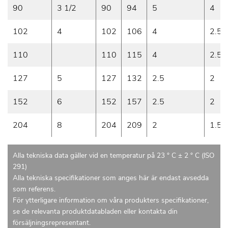
90
3 1/2
90
94
5
4
102
4
102
106
4
2.5
110
110
115
4
2.5
127
5
127
132
2.5
2
152
6
152
157
2.5
2
204
8
204
209
2
1.5
Alla tekniska data gäller vid en temperatur på 23 ° C ± 2 ° C (ISO
291)
Alla tekniska specifikationer som anges här är endast avsedda
som referens.
För ytterligare information om våra produkters specifikationer,
se de relevanta produktdatabladen eller kontakta din
försäljningsrepresentant.