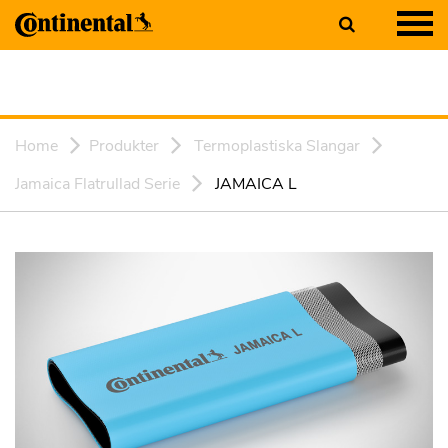
Home
Produkter
Termoplastiska Slangar
Jamaica Flatrullad Serie
JAMAICA L