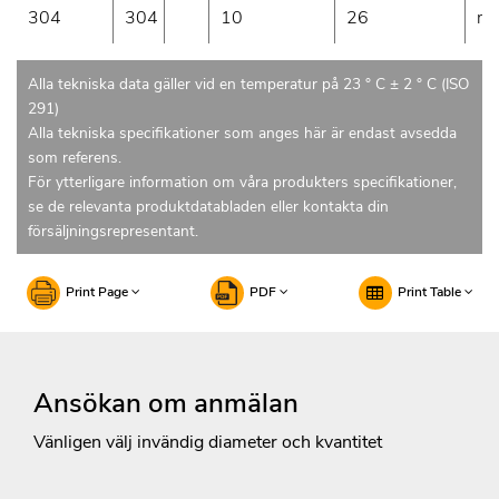
304
304
10
26
mi
Alla tekniska data gäller vid en temperatur på 23 ° C ± 2 ° C (ISO
291)
Alla tekniska specifikationer som anges här är endast avsedda
som referens.
För ytterligare information om våra produkters specifikationer,
se de relevanta produktdatabladen eller kontakta din
försäljningsrepresentant.
Print Page
PDF
Print Table
Ansökan om anmälan
Vänligen välj invändig diameter och kvantitet