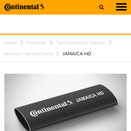
Home
Produkter
Termoplastiska Slangar
Jamaica Flatrullad Serie
JAMAICA HD