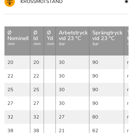
KROSSMOTSTÅND
Ø
Ø
Ø
Arbetstryck
Sprängtryck
To
Nominell
Id
Yd
vid 23 °C
vid 23 °C
tj
mm
mm
mm
bar
bar
m
20
20
30
90
mi
22
22
30
90
mi
25
25
30
90
mi
27
27
30
90
mi
32
32
27
80
mi
38
38
21
62
mi