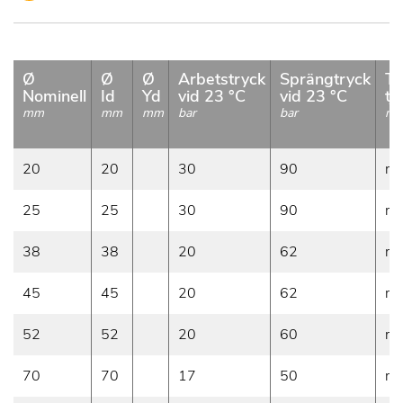
Ø
Ø
Ø
Arbetstryck
Sprängtryck
To
Nominell
Id
Yd
vid 23 °C
vid 23 °C
tj
mm
mm
mm
bar
bar
m
20
20
30
90
mi
25
25
30
90
mi
38
38
20
62
mi
45
45
20
62
mi
52
52
20
60
mi
70
70
17
50
mi