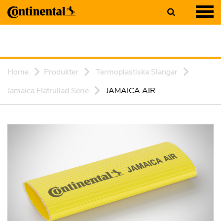
Home
Produkter
Termoplastiska Slangar
Jamaica Flatrullad Serie
JAMAICA AIR