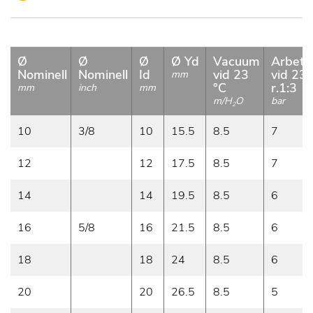
Ø
Ø
Ø
Ø Yd
Vacuum
Arbets
Nominell
Nominell
Id
vid 23
vid 23 
mm
°C
r.1:3
mm
inch
mm
m/H
O
bar
2
10
3/8
10
15.5
8.5
7
12
12
17.5
8.5
7
14
14
19.5
8.5
6
16
5/8
16
21.5
8.5
6
18
18
24
8.5
6
20
20
26.5
8.5
5