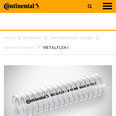
Home
Produkter
Termoplastiska Slangar
Armorvin Serien
METALFLEX I