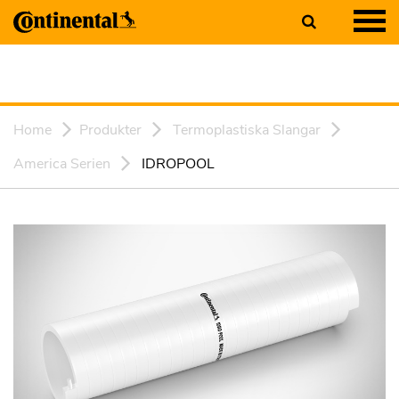
Home
Produkter
Termoplastiska Slangar
America Serien
IDROPOOL