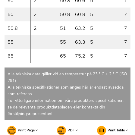
50
2
50.8
60.6
5
7
50
2
50.8
60.8
5
7
50.8
2
51
63.2
5
7
55
55
63.3
5
7
65
65
75.2
5
7
Alla tekniska data gäller vid en temperatur på 23 ° C ± 2 ° C (ISO
291)
Alla tekniska specifikationer som anges här är endast avsedda
som referens.
För ytterligare information om våra produkters specifikationer,
se de relevanta produktdatabladen eller kontakta din
försäljningsrepresentant.
Print Page
PDF
Print Table