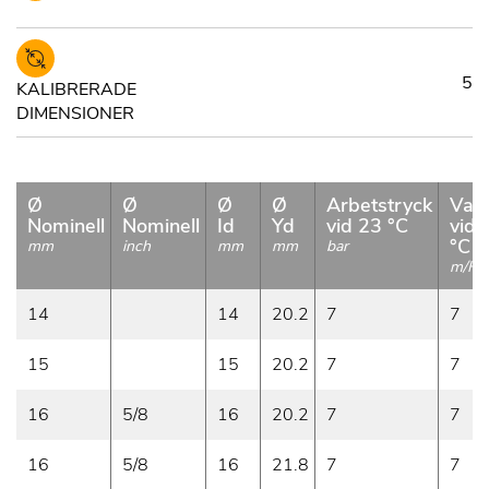
5
KALIBRERADE
DIMENSIONER
Ø
Ø
Ø
Ø
Arbetstryck
Vac
Nominell
Nominell
Id
Yd
vid 23 °C
vid 
°C
mm
inch
mm
mm
bar
m/H
2
14
14
20.2
7
7
15
15
20.2
7
7
16
5/8
16
20.2
7
7
16
5/8
16
21.8
7
7