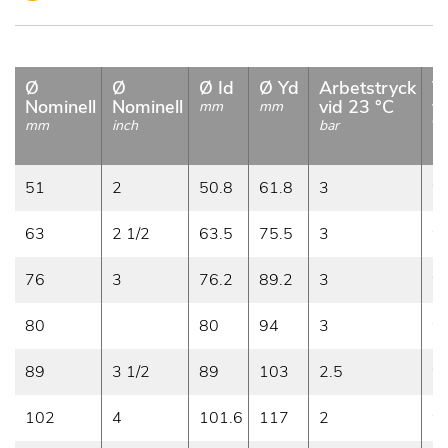
Ø
Ø
Ø Id
Ø Yd
Arbetstryck
V
Nominell
Nominell
vid 23 °C
v
mm
mm
°
mm
inch
bar
m
51
2
50.8
61.8
3
9
63
2 1/2
63.5
75.5
3
9
76
3
76.2
89.2
3
9
80
80
94
3
9
89
3 1/2
89
103
2.5
9
102
4
101.6
117
2
9