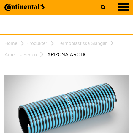
Home
Produkter
Termoplastiska Slangar
America Serien
ARIZONA ARCTIC