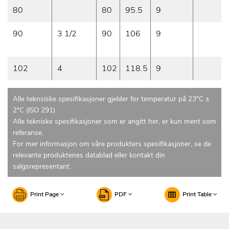
80
80
95.5
9
90
3 1/2
90
106
9
102
4
102
118.5
9
Alle teknsiske spesifikasjoner gjelder for temperatur på 23°C ±
2°C (ISO 291)
Alle tekniske spesifikasjoner som er angitt her, er kun ment som
referanse.
For mer informasjon om våre produkters spesifikasjoner, se de
relevante produktenes datablad eller kontakt din
salgsrepresentant.
Print Page
PDF
Print Table