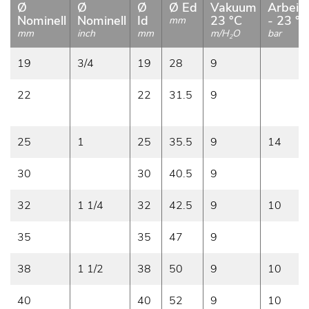
Ø
Ø
Ø
Ø Ed
Vakuum
Arbeid
Nominell
Nominell
Id
23 °C
- 23 °C
mm
mm
inch
mm
m/H
O
bar
2
19
3/4
19
28
9
22
22
31.5
9
25
1
25
35.5
9
14
30
30
40.5
9
32
1 1/4
32
42.5
9
10
35
35
47
9
38
1 1/2
38
50
9
10
40
40
52
9
10