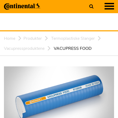
Home
Produkter
Termoplastiske Slanger
Vacupressproduktene
VACUPRESS FOOD