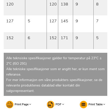
120
120
138
9
8
127
5
127
145
9
7
152
6
152
171
9
5
Alle teknsiske spesifikasjoner gjelder for temperatur på 23°C ±
2°C (ISO 291)
Alle tekniske spesifikasjoner som er angitt her, er kun ment som
referanse.
For mer informasjon om våre produkters spesifikasjoner, se de
relevante produktenes datablad eller kontakt din
salgsrepresentant.
Print Page
PDF
Print Table