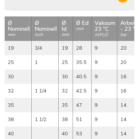
Ø
Ø
Ø
Ø Ed
Vakuum
Arbeid
Nominell
Nominell
Id
23 °C
- 23 °C
mm
mm
inch
mm
m/H
O
bar
2
19
3/4
19
28
9
20
25
1
25
35.5
9
20
30
30
40.5
9
16
32
1 1/4
32
42.5
9
16
35
35
47
9
14
38
1 1/2
38
51
9
14
40
40
53
9
14