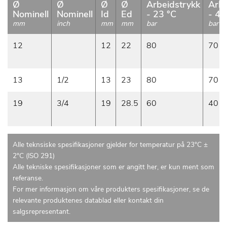
Ø
Ø
Ø
Ø
Arbeidstrykk
Arbe
Nominell
Nominell
Id
Ed
- 23 °C
- 40
mm
inch
mm
mm
bar
bar
12
12
22
80
70
13
1/2
13
23
80
70
19
3/4
19
28.5
60
40
Alle teknsiske spesifikasjoner gjelder for temperatur på 23°C ±
2°C (ISO 291)
Alle tekniske spesifikasjoner som er angitt her, er kun ment som
referanse.
For mer informasjon om våre produkters spesifikasjoner, se de
relevante produktenes datablad eller kontakt din
salgsrepresentant.