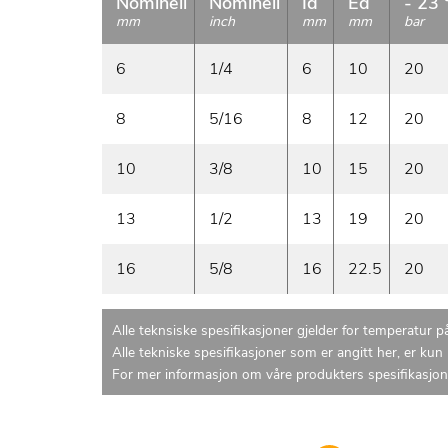
Nominell
Nominell
Id
Ed
- 23 
mm
inch
mm
mm
bar
6
1/4
6
10
20
8
5/16
8
12
20
10
3/8
10
15
20
13
1/2
13
19
20
16
5/8
16
22.5
20
Alle teknsiske spesifikasjoner gjelder for temperatur 
Alle tekniske spesifikasjoner som er angitt her, er ku
For mer informasjon om våre produkters spesifikasjone