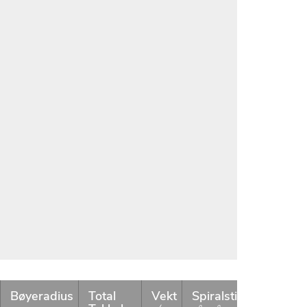
Bøyeradius
Total
Vekt
Spiralstigning
Kvei