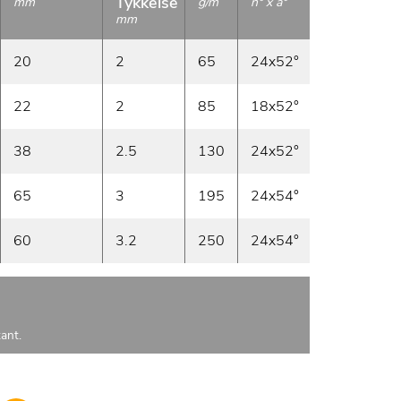
Tykkelse
Len
mm
g/m
n° x a°
mm
m
20
2
65
24x52°
100
22
2
85
18x52°
60
38
2.5
130
24x52°
50
65
3
195
24x54°
30
60
3.2
250
24x54°
25
ant.