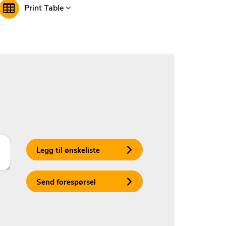
Print Table
Legg til ønskeliste
Send forespørsel