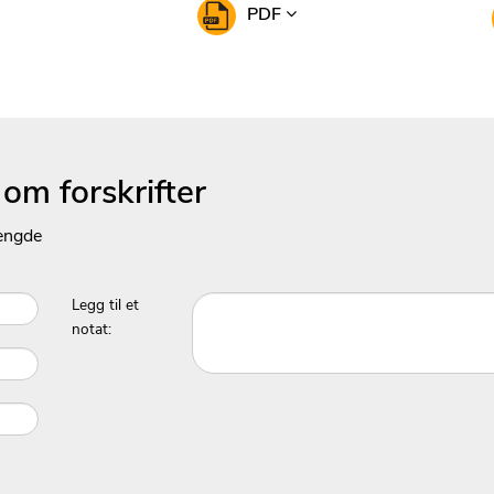
PDF
m forskrifter
mengde
Legg til et
notat: