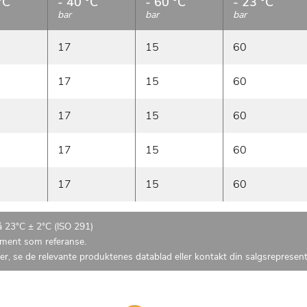
°C
- 40 °C
- 60 °C
- 23 °C
bar
bar
bar
17
15
60
17
15
60
17
15
60
17
15
60
17
15
60
på 23°C ± 2°C (ISO 291)
n ment som referanse.
r, se de relevante produktenes datablad eller kontakt din salgsrepresent