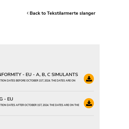
Back to Tekstilarmerte slanger
ORMITY - EU - A, B, C SIMULANTS
ION DATES BEFORE OCTOBER 1ST, 2024. THE DATES ARE ON
 - EU
ION DATES AFTER OCTOBER 1ST, 2024. THE DATES ARE ON THE