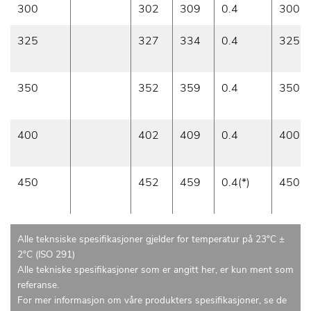
300
302
309
0.4
300
325
327
334
0.4
325
350
352
359
0.4
350
400
402
409
0.4
400
450
452
459
0.4(*)
450
Alle teknsiske spesifikasjoner gjelder for temperatur på 23°C ±
2°C (ISO 291)
Alle tekniske spesifikasjoner som er angitt her, er kun ment som
referanse.
For mer informasjon om våre produkters spesifikasjoner, se de