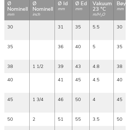
Ø
Ø
Ø Id
Ø Ed
Vakuum
Bøyer
Nominell
Nominell
23 °C
mm
mm
mm
mm
inch
m/H
O
2
30
31
35
5.5
30
35
36
40
5
35
38
1 1/2
39
43
4.8
38
40
41
45
4.5
40
45
1 3/4
46
50
4
45
50
2
51
55
3.5
50