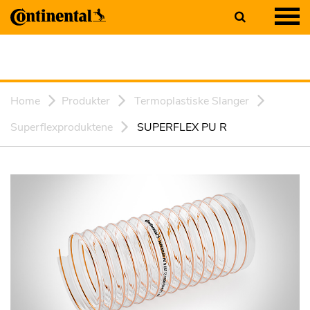
Home
Produkter
Termoplastiske Slanger
Superflexproduktene
SUPERFLEX PU R