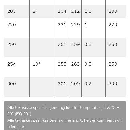
203
8"
204
212
1.5
200
220
221
229
1
220
250
251
259
0.5
250
254
10"
255
263
0.5
250
300
301
309
0.2
300
Alle teknsiske spesifikasjoner gjelder for temperatur på 23°C ±
2°C (ISO 291)
Alle tekniske spesifikasjoner som er angitt her, er kun ment som
referanse.