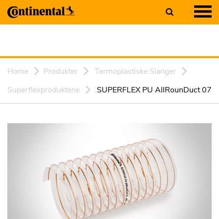
Home
Produkter
Termoplastiske Slanger
Superflexproduktene
SUPERFLEX PU AllRounDuct 07