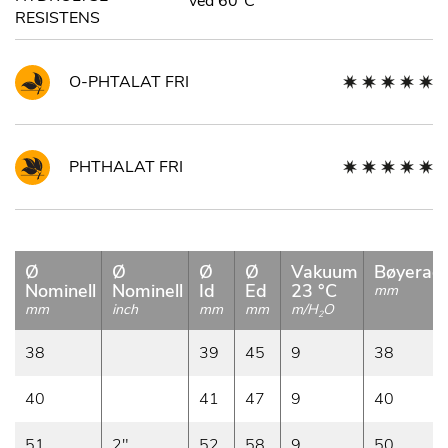
ved 60°C
RESISTENS
O-PHTALAT FRI
PHTHALAT FRI
Ø
Ø
Ø
Ø
Vakuum
Bøyeradi
Nominell
Nominell
Id
Ed
23 °C
mm
mm
inch
mm
mm
m/H
O
2
38
39
45
9
38
40
41
47
9
40
51
2"
52
58
9
50