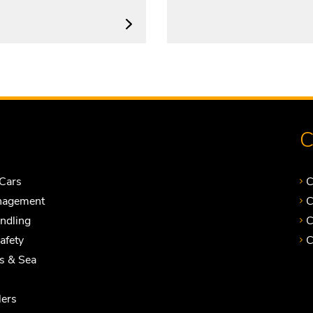
C
Cars
C
nagement
C
andling
C
Safety
C
ts & Sea
ers