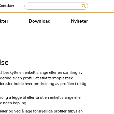
Kontakter
kter
Download
Nyheter
lse
 å beskytte en enkelt slange eller en samling av
ering av en profil i et stivt termoplastisk
deretter holde hver omdreining av profilen i riktig
lig å legge til eller ta ut en enkelt slange eller
e noen kopling.
aler og ved å lage forskjellige profiler tilbys en