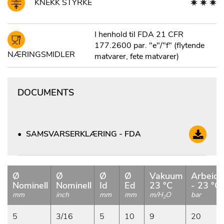
KNEKK STYRKE
I henhold til FDA 21 CFR
177.2600 par. "e"/"f" (flytende
NÆRINGSMIDLER
matvarer, fete matvarer)
DOCUMENTS
SAMSVARSERKLÆRING - FDA
Ø
Ø
Ø
Ø
Vakuum
Arbeids
Nominell
Nominell
Id
Ed
23 °C
- 23 °C 
mm
inch
mm
mm
m/H
O
bar
2
5
3/16
5
10
9
20