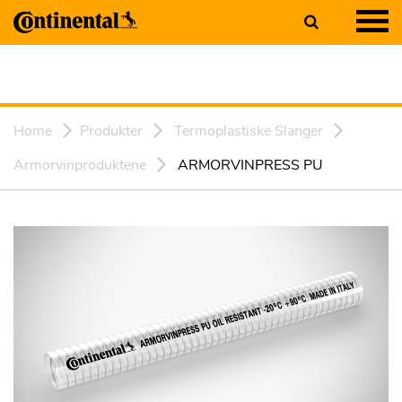
Home
Produkter
Termoplastiske Slanger
Armorvinproduktene
ARMORVINPRESS PU