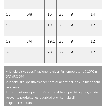
16
5/8
16
23
9
14
18
18
25
9
12
19
3/4
19.1
26
9
12
20
20
27
9
12
Alle teknsiske spesifikasjoner gjelder for temperatur på 23°C ±
2°C (ISO 291)
Alle tekniske spesifikasjoner som er angitt her, er kun ment som
referanse.
For mer informasjon om våre produkters spesifikasjoner, se de
relevante produktenes datablad eller kontakt din
salgsrepresentant.