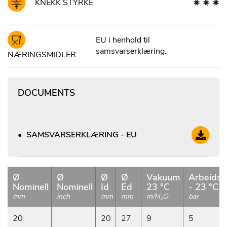
KNEKK STYRKE
EU i henhold til
samsvarserklæring.
NÆRINGSMIDLER
DOCUMENTS
SAMSVARSERKLÆRING - EU
Ø
Ø
Ø
Ø
Vakuum
Arbeidst
Nominell
Nominell
Id
Ed
23 °C
- 23 °C r
mm
inch
mm
mm
m/H
O
bar
2
20
20
27
9
5