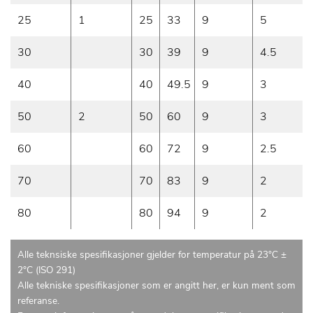
25
1
25
33
9
5
30
30
39
9
4.5
40
40
49.5
9
3
50
2
50
60
9
3
60
60
72
9
2.5
70
70
83
9
2
80
80
94
9
2
Alle teknsiske spesifikasjoner gjelder for temperatur på 23°C ±
2°C (ISO 291)
Alle tekniske spesifikasjoner som er angitt her, er kun ment som
referanse.