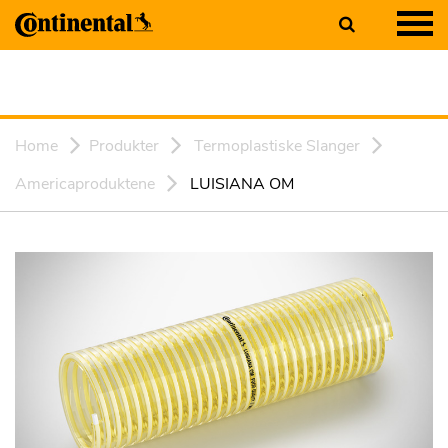
Home
Produkter
Termoplastiske Slanger
Americaproduktene
LUISIANA OM