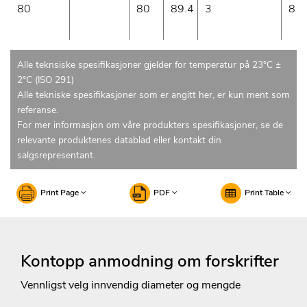
80
80
89.4
3
8
Alle teknsiske spesifikasjoner gjelder for temperatur på 23°C ±
2°C (ISO 291)
Alle tekniske spesifikasjoner som er angitt her, er kun ment som
referanse.
For mer informasjon om våre produkters spesifikasjoner, se de
relevante produktenes datablad eller kontakt din
salgsrepresentant.
Print Page
PDF
Print Table
Kontopp anmodning om forskrifter
Vennligst velg innvendig diameter og mengde