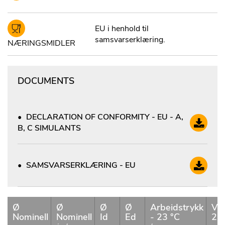
EU i henhold til
samsvarserklæring.
NÆRINGSMIDLER
DOCUMENTS
DECLARATION OF CONFORMITY - EU - A,
B, C SIMULANTS
SAMSVARSERKLÆRING - EU
Ø
Ø
Ø
Ø
Arbeidstrykk
Va
Nominell
Nominell
Id
Ed
- 23 °C
23