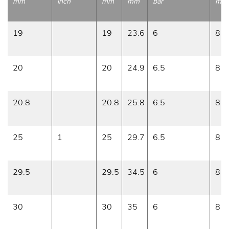
mm
inch
mm
mm
bar
m/H
19
19
23.6
6
8
20
20
24.9
6.5
8
20.8
20.8
25.8
6.5
8
25
1
25
29.7
6.5
8
29.5
29.5
34.5
6
8
30
30
35
6
8