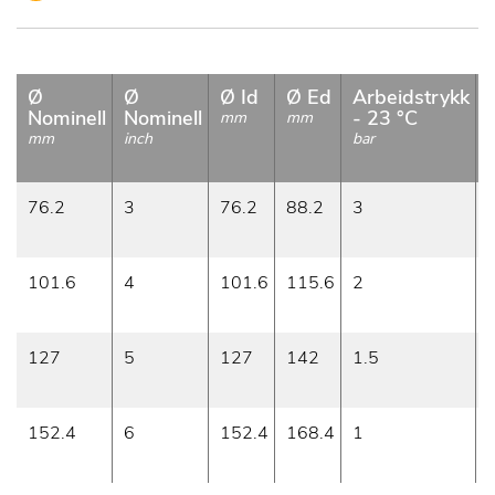
Ø
Ø
Ø Id
Ø Ed
Arbeidstrykk
Nominell
Nominell
- 23 °C
mm
mm
mm
inch
bar
76.2
3
76.2
88.2
3
101.6
4
101.6
115.6
2
127
5
127
142
1.5
152.4
6
152.4
168.4
1