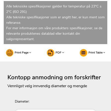
Alle teknsiske spesifikasjoner gjelder for temperatur på 23°C ±
2°C (ISO 291)
Alle tekniske spesifikasjoner som er angitt her, er kun ment som
referanse.
For mer informasjon om våre produkters spesifikasjoner, se de
relevante produktenes datablad eller kontakt din
salgsrepresentant.
Print Page
PDF
Print Table
Kontopp anmodning om forskrifter
Vennligst velg innvendig diameter og mengde
Diameter: