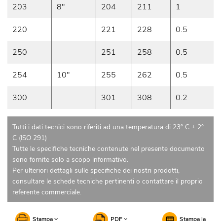
203
8"
204
211
1
220
221
228
0.5
250
251
258
0.5
254
10"
255
262
0.5
300
301
308
0.2
Tutti i dati tecnici sono riferiti ad una temperatura di 23° C ± 2°
C (ISO 291)
Tutte le specifiche tecniche contenute nel presente documento
sono fornite solo a scopo informativo.
Per ulteriori dettagli sulle specifiche dei nostri prodotti,
consultare le schede tecniche pertinenti o contattare il proprio
referente commerciale.
Stampa
PDF
Stampa la