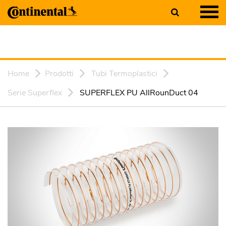
Home
Prodotti
Tubi Termoplastici
Serie Superflex
SUPERFLEX PU AllRounDuct 04