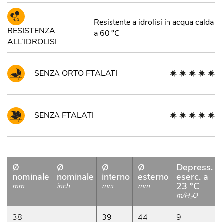
Resistente a idrolisi in acqua calda
RESISTENZA
a 60 °C
ALL’IDROLISI
SENZA ORTO FTALATI
SENZA FTALATI
Ø
Ø
Ø
Ø
Depress.
nominale
nominale
interno
esterno
eserc. a
23 °C
mm
inch
mm
mm
m/H
O
2
38
39
44
9