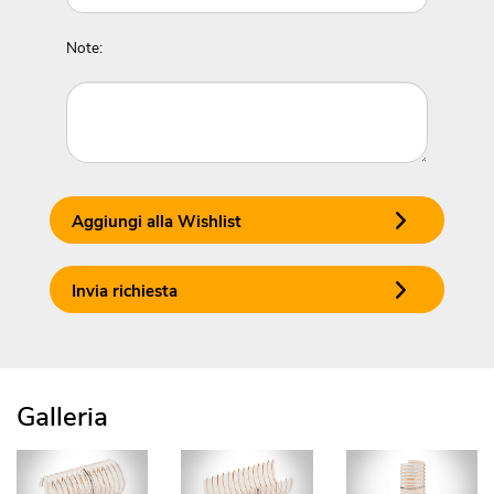
Note:
Aggiungi alla Wishlist
Invia richiesta
Galleria