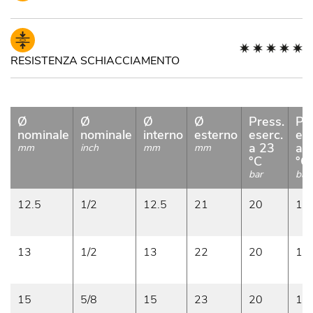
RESISTENZA SCHIACCIAMENTO
Ø
Ø
Ø
Ø
Press.
Pr
nominale
nominale
interno
esterno
eserc.
ese
a 23
a 
mm
inch
mm
mm
°C
°C
bar
bar
12.5
1/2
12.5
21
20
18
13
1/2
13
22
20
16
15
5/8
15
23
20
16