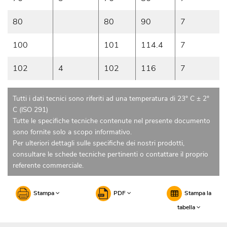
80
80
90
7
100
101
114.4
7
102
4
102
116
7
Tutti i dati tecnici sono riferiti ad una temperatura di 23° C ± 2°
C (ISO 291)
Tutte le specifiche tecniche contenute nel presente documento
sono fornite solo a scopo informativo.
Per ulteriori dettagli sulle specifiche dei nostri prodotti,
consultare le schede tecniche pertinenti o contattare il proprio
referente commerciale.
Stampa
PDF
Stampa la
tabella