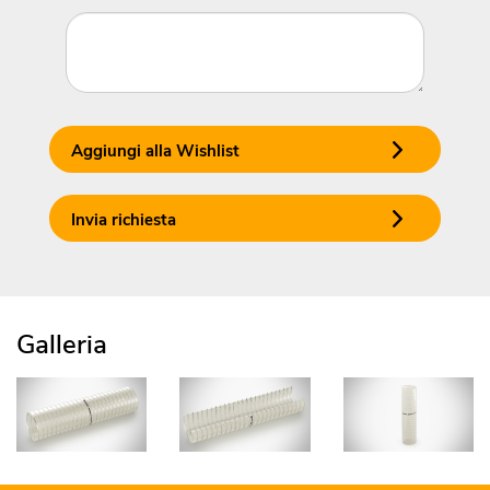
Aggiungi alla Wishlist
Invia richiesta
Galleria