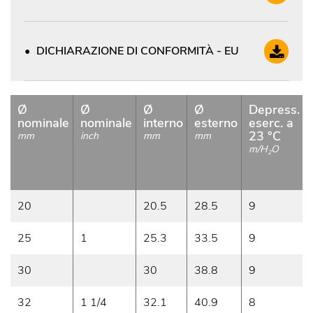
DICHIARAZIONE DI CONFORMITÀ - EU
Ø
Ø
Ø
Ø
Depress.
nominale
nominale
interno
esterno
eserc. a
23 °C
mm
inch
mm
mm
m/H
O
2
20
20.5
28.5
9
25
1
25.3
33.5
9
30
30
38.8
9
32
1 1/4
32.1
40.9
8