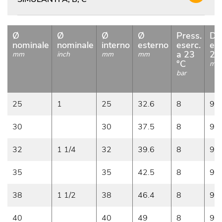
Ø
Ø
Ø
Ø
Press.
De
nominale
nominale
interno
esterno
eserc.
ese
a 23
23
mm
inch
mm
mm
°C
m/
bar
25
1
25
32.6
8
9
30
30
37.5
8
9
32
1 1/4
32
39.6
8
9
35
35
42.5
8
9
38
1 1/2
38
46.4
8
9
40
40
49
8
9