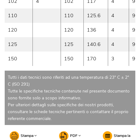
102
4
102
117
4
9
110
110
125.6
4
9
120
120
136
4
9
125
125
140.6
4
9
150
150
170
3
9
Tutti i dati tecnici sono riferiti ad una temperatura di 23° C ± 2°
C (ISO 291)
Tutte le specifiche tecniche contenute nel presente documento
sono fornite solo a scopo informativo.
Per ulteriori dettagli sulle specifiche dei nostri prodotti,
consultare le schede tecniche pertinenti o contattare il proprio
referente commerciale.
Stampa
PDF
Stampa la