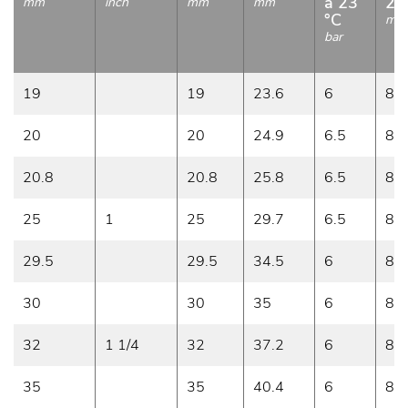
a 23
23
mm
inch
mm
mm
°C
m/
bar
19
19
23.6
6
8
20
20
24.9
6.5
8
20.8
20.8
25.8
6.5
8
25
1
25
29.7
6.5
8
29.5
29.5
34.5
6
8
30
30
35
6
8
32
1 1/4
32
37.2
6
8
35
35
40.4
6
8