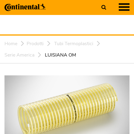
Home
Prodotti
Tubi Termoplastici
Serie America
LUISIANA OM