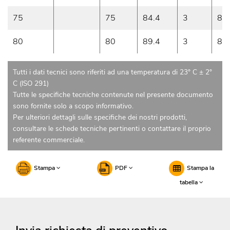
75
75
84.4
3
8
80
80
89.4
3
8
Tutti i dati tecnici sono riferiti ad una temperatura di 23° C ± 2°
C (ISO 291)
Tutte le specifiche tecniche contenute nel presente documento
sono fornite solo a scopo informativo.
Per ulteriori dettagli sulle specifiche dei nostri prodotti,
consultare le schede tecniche pertinenti o contattare il proprio
referente commerciale.
Stampa
PDF
Stampa la
tabella