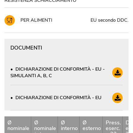
RESISTENZA SCHIACCIAMENTO
PER ALIMENTI
EU secondo DDC.
DOCUMENTI
DICHIARAZIONE DI CONFORMITÀ - EU -
SIMULANTI A, B, C
DICHIARAZIONE DI CONFORMITÀ - EU
Ø
Ø
Ø
Ø
Press.
De
nominale
nominale
interno
esterno
eserc.
ese