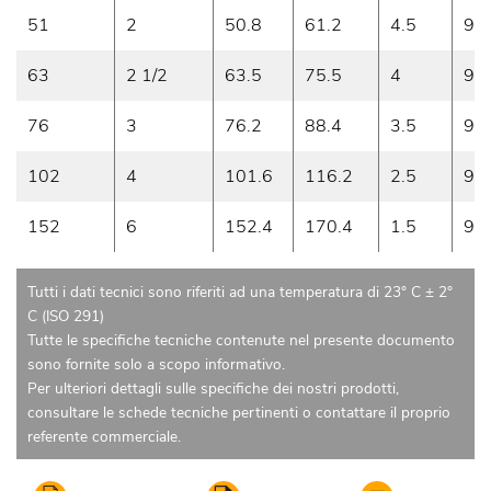
51
2
50.8
61.2
4.5
9
63
2 1/2
63.5
75.5
4
9
76
3
76.2
88.4
3.5
9
102
4
101.6
116.2
2.5
9
152
6
152.4
170.4
1.5
9
Tutti i dati tecnici sono riferiti ad una temperatura di 23° C ± 2°
C (ISO 291)
Tutte le specifiche tecniche contenute nel presente documento
sono fornite solo a scopo informativo.
Per ulteriori dettagli sulle specifiche dei nostri prodotti,
consultare le schede tecniche pertinenti o contattare il proprio
referente commerciale.