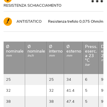
RESISTENZA SCHIACCIAMENTO
ANTISTATICO
Resistenza trefolo 0,075 Ohm/m
Ø
Ø
Ø
Ø
Press.
De
nominale
nominale
interno
esterno
eserc.
ese
a 23
23
mm
inch
mm
mm
°C
m/
bar
25
25
34
6
9
32
32
41.4
5
9
38
38
47.4
5
9