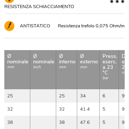
RESISTENZA SCHIACCIAMENTO
ANTISTATICO
Resistenza trefolo 0,075 Ohm/m
Ø
Ø
Ø
Ø
Press.
De
nominale
nominale
interno
esterno
eserc.
ese
a 23
23
mm
inch
mm
mm
°C
m/
bar
25
25
34
6
9
32
32
41.4
5
9
38
38
47.6
5
9