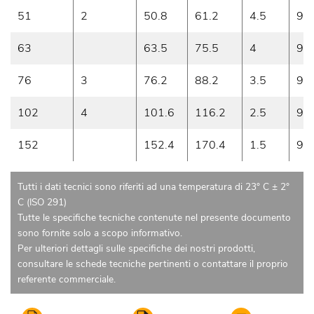
51
2
50.8
61.2
4.5
9
63
63.5
75.5
4
9
76
3
76.2
88.2
3.5
9
102
4
101.6
116.2
2.5
9
152
152.4
170.4
1.5
9
Tutti i dati tecnici sono riferiti ad una temperatura di 23° C ± 2°
C (ISO 291)
Tutte le specifiche tecniche contenute nel presente documento
sono fornite solo a scopo informativo.
Per ulteriori dettagli sulle specifiche dei nostri prodotti,
consultare le schede tecniche pertinenti o contattare il proprio
referente commerciale.