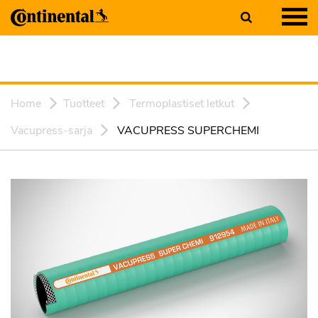
Home
Tuotteet
Termoplastiset letkut
Vacupress-sarja
VACUPRESS SUPERCHEMI