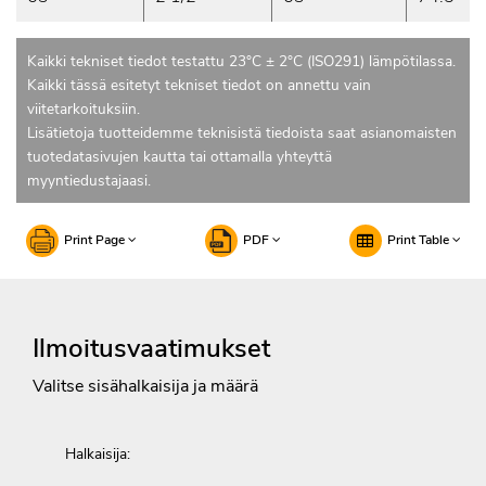
Kaikki tekniset tiedot testattu 23°C ± 2°C (ISO291) lämpötilassa.
Kaikki tässä esitetyt tekniset tiedot on annettu vain
viitetarkoituksiin.
Lisätietoja tuotteidemme teknisistä tiedoista saat asianomaisten
tuotedatasivujen kautta tai ottamalla yhteyttä
myyntiedustajaasi.
Print Page
PDF
Print Table
Ilmoitusvaatimukset
Valitse sisähalkaisija ja määrä
Halkaisija: