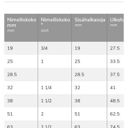
Nimelliskoko
Nimelliskoko
Sisähalkaisija
Ulkohalk
mm
"
mm
mm
mm
inch
19
3/4
19
27.5
25
1
25
33.5
28.5
28.5
37.5
32
1 1/4
32
41
38
1 1/2
38
48.5
51
2
51
62.5
63
2 1/2
63
74.5