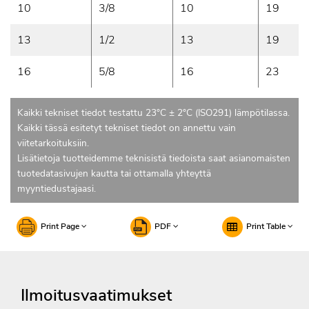
10
3/8
10
19
13
1/2
13
19
16
5/8
16
23
Kaikki tekniset tiedot testattu 23°C ± 2°C (ISO291) lämpötilassa.
Kaikki tässä esitetyt tekniset tiedot on annettu vain
viitetarkoituksiin.
Lisätietoja tuotteidemme teknisistä tiedoista saat asianomaisten
tuotedatasivujen kautta tai ottamalla yhteyttä
myyntiedustajaasi.
Print Page
PDF
Print Table
Ilmoitusvaatimukset