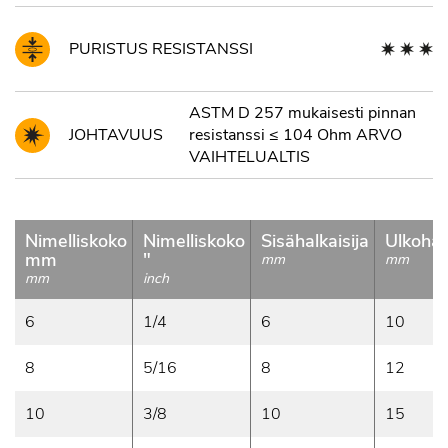
PURISTUS RESISTANSSI
ASTM D 257 mukaisesti pinnan
JOHTAVUUS
resistanssi ≤ 104 Ohm ARVO
VAIHTELUALTIS
Nimelliskoko
Nimelliskoko
Sisähalkaisija
Ulkohalk
mm
"
mm
mm
mm
inch
6
1/4
6
10
8
5/16
8
12
10
3/8
10
15