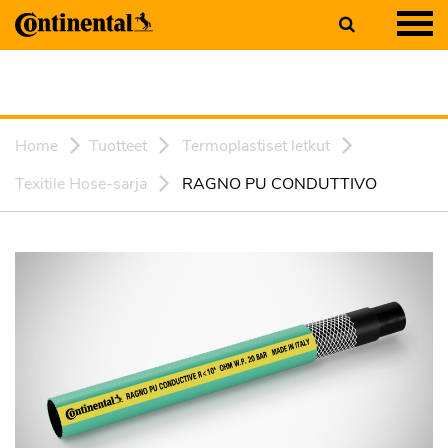
Home
Tuotteet
Termoplastiset letkut
Texitile Hose-sarja
RAGNO PU CONDUTTIVO