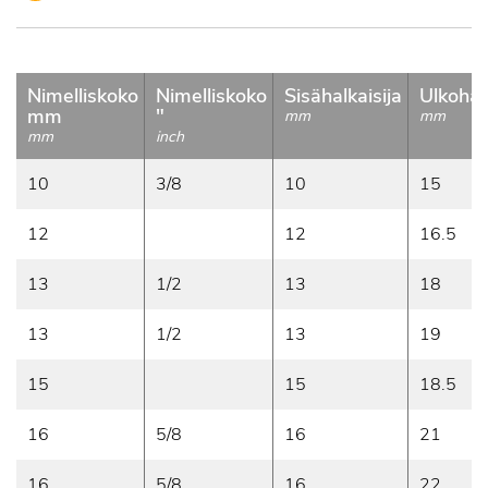
Nimelliskoko
Nimelliskoko
Sisähalkaisija
Ulkohalk
mm
"
mm
mm
mm
inch
10
3/8
10
15
12
12
16.5
13
1/2
13
18
13
1/2
13
19
15
15
18.5
16
5/8
16
21
16
5/8
16
22