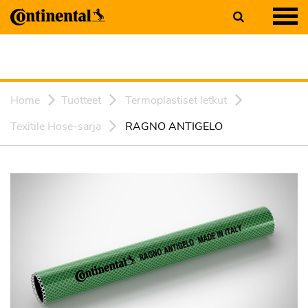
Home
Tuotteet
Termoplastiset letkut
Texitile Hose-sarja
RAGNO ANTIGELO