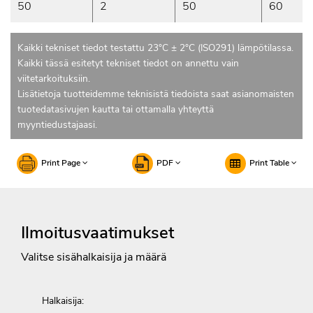
50
2
50
60
Kaikki tekniset tiedot testattu 23°C ± 2°C (ISO291) lämpötilassa.
Kaikki tässä esitetyt tekniset tiedot on annettu vain
viitetarkoituksiin.
Lisätietoja tuotteidemme teknisistä tiedoista saat asianomaisten
tuotedatasivujen kautta tai ottamalla yhteyttä
myyntiedustajaasi.
Print Page
PDF
Print Table
Ilmoitusvaatimukset
Valitse sisähalkaisija ja määrä
Halkaisija: