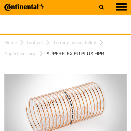
Home
Tuotteet
Termoplastiset letkut
Superflex-sarja
SUPERFLEX PU PLUS HPR