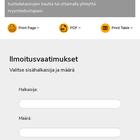
tuotedatasivujen kautta tai ottamalla yhteyttä
myyntiedustajaasi.
Print Page
PDF
Print Table
Ilmoitusvaatimukset
Valitse sisähalkaisija ja määrä
Halkaisija:
Määrä: