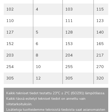
102
4
103
115
110
111
123
127
5
128
140
152
6
153
165
203
8
204
217
254
10
255
270
305
12
305
320
Kaikki tekniset tiedot testattu 23°C ± 2°C (ISO291) lämpötilassa.
Kaikki tässä esitetyt tekniset tiedot on annettu vain
viitetarkoituksiin.
Lisätietoja tuotteidemme teknisistä tiedoista saat asianomaisten