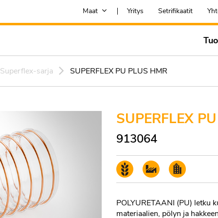
Maat
Yritys
Setrifikaatit
Yht
Tuo
Superflex-sarja
SUPERFLEX PU PLUS HMR
SUPERFLEX PU
913064
POLYURETAANI (PU) letku kupa
materiaalien, pölyn ja hakkee