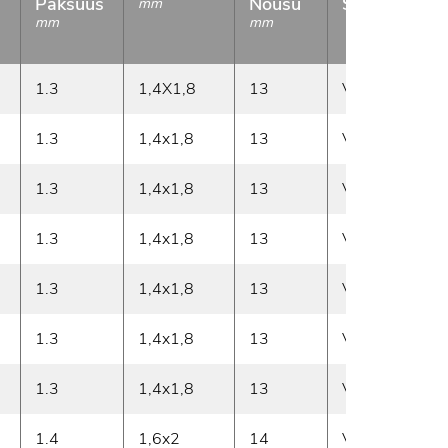
Paksuus
Nousu
Suunta
mm
g
mm
mm
1.3
1,4X1,8
13
Vasen
3
1.3
1,4x1,8
13
Vasen
3
1.3
1,4x1,8
13
Vasen
3
1.3
1,4x1,8
13
Vasen
4
1.3
1,4x1,8
13
Vasen
4
1.3
1,4x1,8
13
Vasen
4
1.3
1,4x1,8
13
Vasen
5
1.4
1,6x2
14
Vasen
6