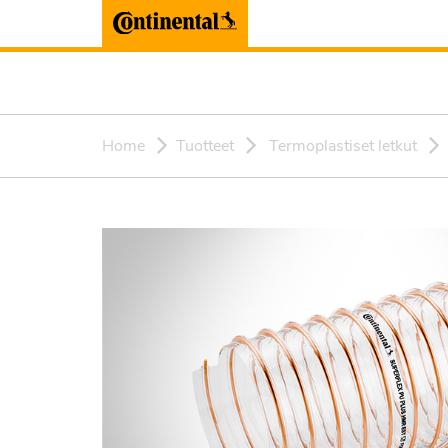
Home
Tuotteet
Termoplastiset letkut