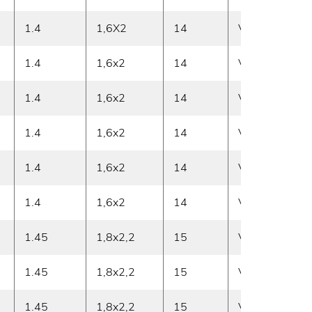
1.4
1,6X2
14
Vasen
6
1.4
1,6x2
14
Vasen
6
1.4
1,6x2
14
Vasen
7
1.4
1,6x2
14
Vasen
7
1.4
1,6x2
14
Vasen
7
1.4
1,6x2
14
Vasen
8
1.45
1,8x2,2
15
Vasen
9
1.45
1,8x2,2
15
Vasen
1
1.45
1,8x2,2
15
Vasen
1