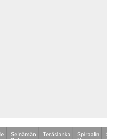
de
Seinämän
Teräslanka
Spiraalin
Spiraalin
P