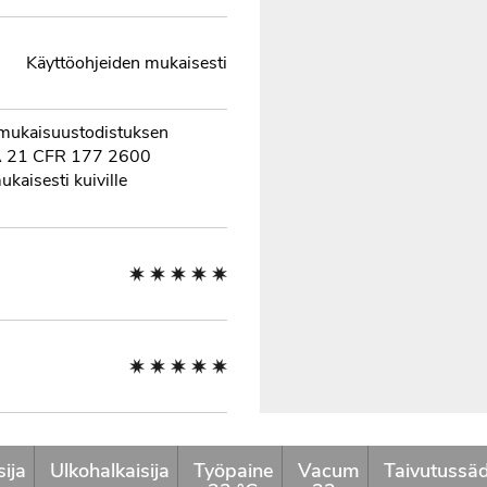
Käyttöohjeiden mukaisesti
mukaisuustodistuksen
A 21 CFR 177 2600
kaisesti kuiville
sija
Ulkohalkaisija
Työpaine
Vacum
Taivutussä