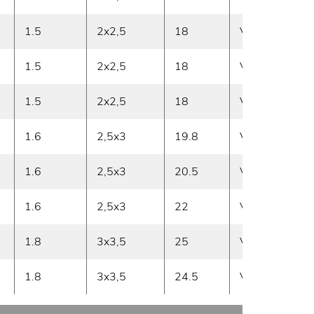
1.5
2x2,5
18
Vasen
2
1.5
2x2,5
18
Vasen
2
1.5
2x2,5
18
Vasen
2
1.6
2,5x3
19.8
Vasen
3
1.6
2,5x3
20.5
Vasen
3
1.6
2,5x3
22
Vasen
4
1.8
3x3,5
25
Vasen
6
1.8
3x3,5
24.5
Vasen
7