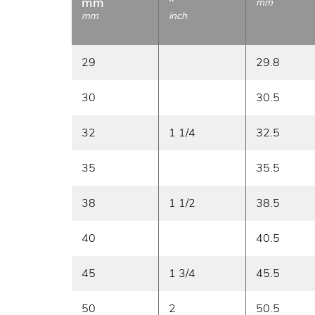
mm
"
mm
mm
inch
29
29.8
30
30.5
32
1 1/4
32.5
35
35.5
38
1 1/2
38.5
40
40.5
45
1 3/4
45.5
50
2
50.5