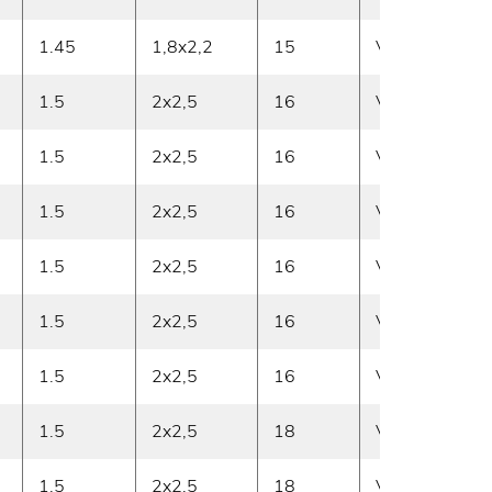
1.45
1,8x2,2
15
Vasen
1
1.5
2x2,5
16
Vasen
1
1.5
2x2,5
16
Vasen
1
1.5
2x2,5
16
Vasen
1
1.5
2x2,5
16
Vasen
1
1.5
2x2,5
16
Vasen
1
1.5
2x2,5
16
Vasen
1
1.5
2x2,5
18
Vasen
1
1.5
2x2,5
18
Vasen
2