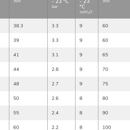
- 23 °C
- 23
mm
mm
°C
bar
m/H
O
2
38.3
3.3
9
60
39
3.3
9
60
41
3.1
9
65
44
2.8
9
70
48
2.7
9
75
50
2.6
8
80
55
2.4
8
90
60
2.2
8
100