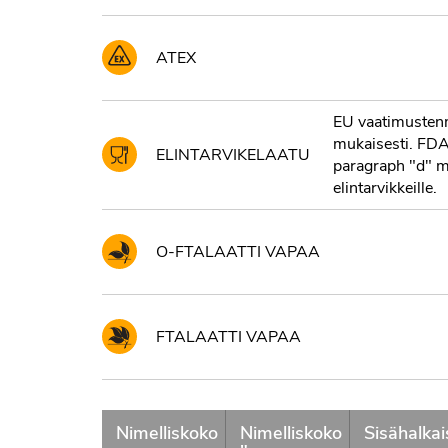
ATEX
EU vaatimusten
mukaisesti. FD
ELINTARVIKELAATU
paragraph "d" mu
elintarvikkeille.
O-FTALAATTI VAPAA
FTALAATTI VAPAA
Nimelliskoko
Nimelliskoko
Sisähalkai