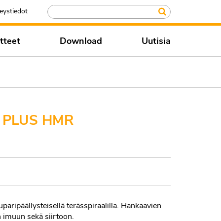
eystiedot
tteet
Download
Uutisia
 PLUS HMR
ripäällysteisellä terässpiraalilla. Hankaavien
n imuun sekä siirtoon.