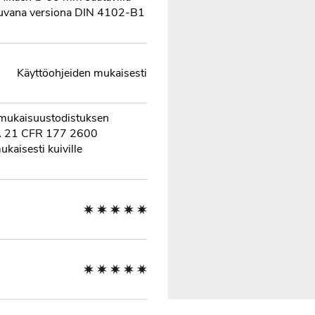
uvana versiona DIN 4102-B1
Käyttöohjeiden mukaisesti
mukaisuustodistuksen
A 21 CFR 177 2600
kaisesti kuiville