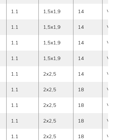
1.1
1,5x1,9
14
Vasen
8
1.1
1,5x1,9
14
Vasen
9
1.1
1,5x1,9
14
Vasen
1
1.1
1,5x1,9
14
Vasen
1
1.1
2x2,5
14
Vasen
1
1.1
2x2,5
18
Vasen
1
1.1
2x2,5
18
Vasen
1
1.1
2x2,5
18
Vasen
1
1.1
2x2,5
18
Vasen
1