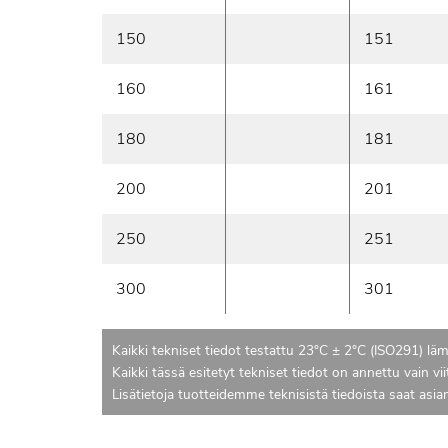
150
151
160
161
180
181
200
201
250
251
300
301
Kaikki tekniset tiedot testattu 23°C ± 2°C (ISO291) läm
Kaikki tässä esitetyt tekniset tiedot on annettu vain vii
Lisätietoja tuotteidemme teknisistä tiedoista saat asi