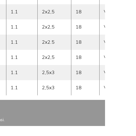
1.1
2x2,5
18
Vasen
1
1.1
2x2,5
18
Vasen
2
1.1
2x2.5
18
Vasen
2
1.1
2x2,5
18
Vasen
2
1.1
2,5x3
18
Vasen
3
1.1
2,5x3
18
Vasen
4
si.