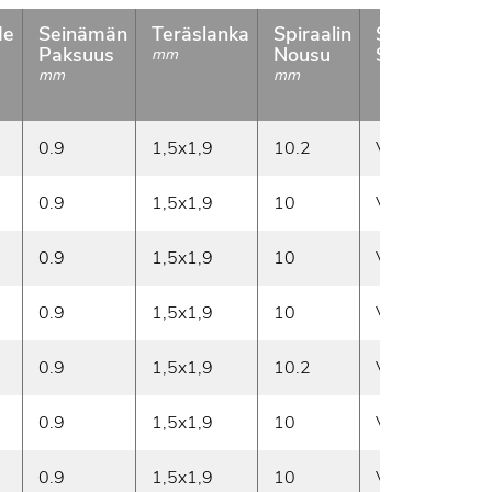
de
Seinämän
Teräslanka
Spiraalin
Spiraalin
P
Paksuus
Nousu
Suunta
mm
g
mm
mm
0.9
1,5x1,9
10.2
Vasen
3
0.9
1,5x1,9
10
Vasen
4
0.9
1,5x1,9
10
Vasen
5
0.9
1,5x1,9
10
Vasen
5
0.9
1,5x1,9
10.2
Vasen
6
0.9
1,5x1,9
10
Vasen
7
0.9
1,5x1,9
10
Vasen
7