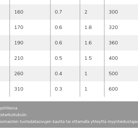
160
0.7
2
300
170
0.6
1.8
320
190
0.6
1.6
360
210
0.5
1.5
400
260
0.4
1
500
310
0.3
1
600
pötilassa.
tetarkoituksiin.
anomaisten tuotedatasivujen kautta tai ottamalla yhteyttä myyntiedustajaa