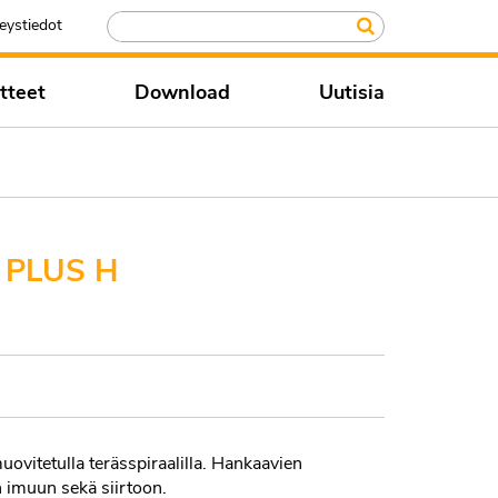
eystiedot
tteet
Download
Uutisia
 PLUS H
itetulla terässpiraalilla. Hankaavien
n imuun sekä siirtoon.