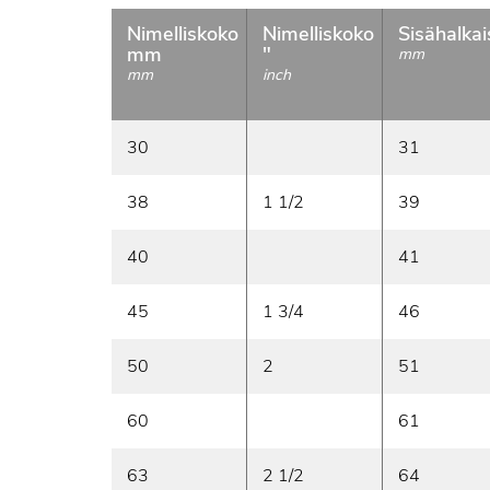
Nimelliskoko
Nimelliskoko
Sisähalkai
mm
"
mm
mm
inch
30
31
38
1 1/2
39
40
41
45
1 3/4
46
50
2
51
60
61
63
2 1/2
64