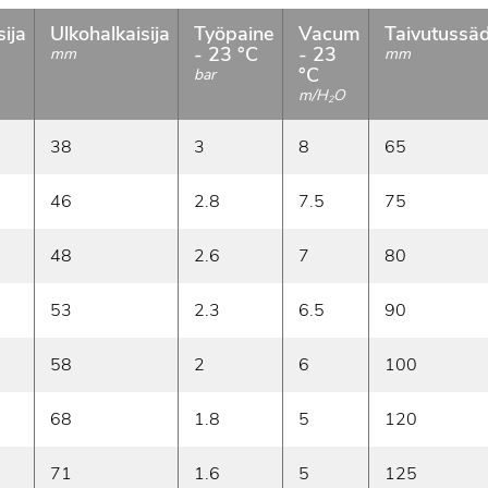
sija
Ulkohalkaisija
Työpaine
Vacum
Taivutussä
- 23 °C
- 23
mm
mm
°C
bar
m/H
O
2
38
3
8
65
46
2.8
7.5
75
48
2.6
7
80
53
2.3
6.5
90
58
2
6
100
68
1.8
5
120
71
1.6
5
125