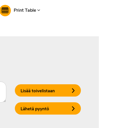
Print Table
Lisää toivelistaan
Lähetä pyyntö