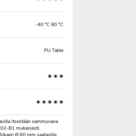
-40 °C 90 °C
PU Table
tavilla itsestään sammuvana
102-B1 mukaisesti.
kaen Ø 60 mm saatavilla