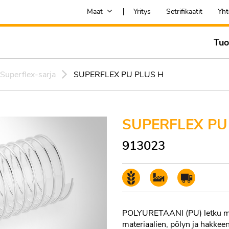
Maat
Yritys
Setrifikaatit
Yht
Tuo
Superflex-sarja
SUPERFLEX PU PLUS H
SUPERFLEX PU
913023
POLYURETAANI (PU) letku muov
materiaalien, pölyn ja hakkee